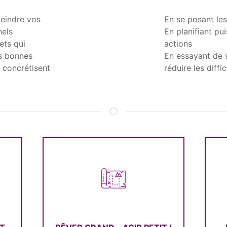
teindre vos
En se posant le
nels
En planifiant pui
jets qui
actions
es bonnes
En essayant de s
e concrétisent
réduire les diffi